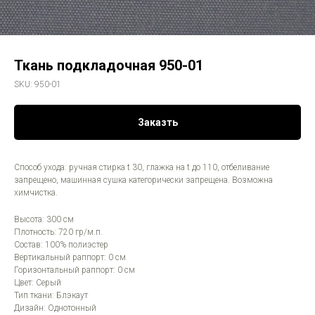
Ткань подкладочная 950-01
SKU:
950-01
Заказть
Способ ухода: ручная стирка t 30, глажка на t до 110, отбеливание
запрещено, машинная сушка категорически запрещена. Возможна
химчистка.
Высота: 300 см
Плотность: 720 гр/м.п.
Состав: 100% полиэстер
Вертикальный раппорт: 0 см
Горизонтальный раппорт: 0 см
Цвет: Серый
Тип ткани: Блэкаут
Дизайн: Однотонный