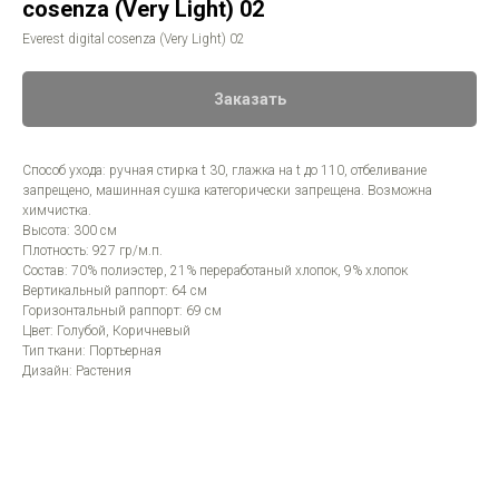
cosenza (Very Light) 02
Everest digital cosenza (Very Light) 02
Заказать
Способ ухода: ручная стирка t 30, глажка на t до 110, отбеливание
запрещено, машинная сушка категорически запрещена. Возможна
химчистка.
Высота: 300 см
Плотность: 927 гр/м.п.
Состав: 70% полиэстер, 21% переработаный хлопок, 9% хлопок
Вертикальный раппорт: 64 см
Горизонтальный раппорт: 69 см
Цвет: Голубой, Коричневый
Тип ткани: Портьерная
Дизайн: Растения