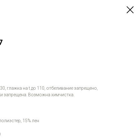
7
 30, глажка на t до 110, отбеливание запрещено,
и запрещена. Возможна химчистка.
полиэстер, 15% лен
м