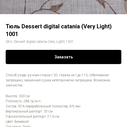
Тюль Dessert digital catania (Very Light)
1001
SKU:
Dessert digital catania (Very Light) 1001
Заказать
Способ ухода: ручная стирка t 30, глажка на t до 110, отбеливание
запрещено, машинная сушка категорически запрещена. Возможна
химчистка.
Высота: 300 см
Плотность: 288 гр/м.п.
Состав: 92% переработанный полиэстер, 8% лен
Вертикальный раппорт: 35 см
Горизонтальный раппорт: 27,6 см
Цвет: Бежевый
Тип ткани: Тюль