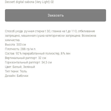
Dessert digital sabona (Very Light) 02
Заказать
Способ ухода: ручная стирка t 30, глажка на t до 110, отбеливание
запрещено, машинная сушка категорически запрещена. Возможна
химчистка.
Высота: 300 см
Плотность: 288 гр/м.п.
Состав: 92% переработанный полиэстер, 8% лен
Вертикальный раппорт: 32 см
Горизонтальный раппорт: 34,5 см
Цвет: Белый, Зелёный
Тип ткани: Тюль
Дизайн: Бабочки