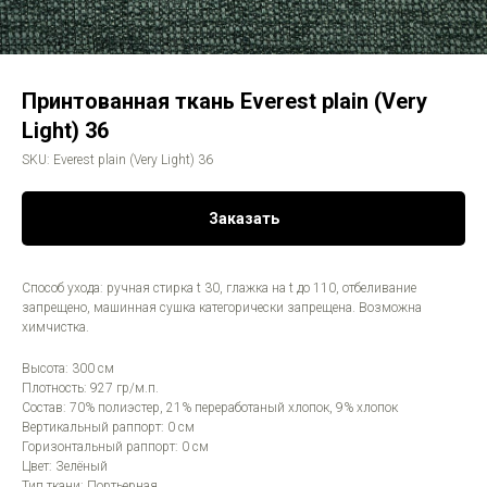
Принтованная ткань Everest plain (Very
Light) 36
SKU:
Everest plain (Very Light) 36
Заказать
Способ ухода: ручная стирка t 30, глажка на t до 110, отбеливание
запрещено, машинная сушка категорически запрещена. Возможна
химчистка.
Высота: 300 см
Плотность: 927 гр/м.п.
Состав: 70% полиэстер, 21% переработаный хлопок, 9% хлопок
Вертикальный раппорт: 0 см
Горизонтальный раппорт: 0 см
Цвет: Зелёный
Тип ткани: Портьерная