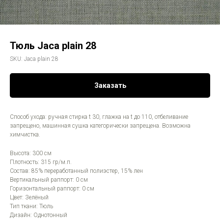
Тюль Jaca plain 28
SKU:
Jaca plain 28
Заказать
Способ ухода: ручная стирка t 30, глажка на t до 110, отбеливание
запрещено, машинная сушка категорически запрещена. Возможна
химчистка.
Высота: 300 см
Плотность: 315 гр/м.п.
Состав: 85% переработанный полиэстер, 15% лен
Вертикальный раппорт: 0 см
Горизонтальный раппорт: 0 см
Цвет: Зелёный
Тип ткани: Тюль
Дизайн: Однотонный