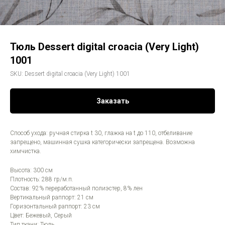
Тюль Dessert digital croacia (Very Light)
1001
SKU:
Dessert digital croacia (Very Light) 1001
Заказать
Способ ухода: ручная стирка t 30, глажка на t до 110, отбеливание
запрещено, машинная сушка категорически запрещена. Возможна
химчистка.
Высота: 300 см
Плотность: 288 гр/м.п.
Состав: 92% переработанный полиэстер, 8% лен
Вертикальный раппорт: 21 см
Горизонтальный раппорт: 23 см
Цвет: Бежевый, Серый
Тип ткани: Тюль