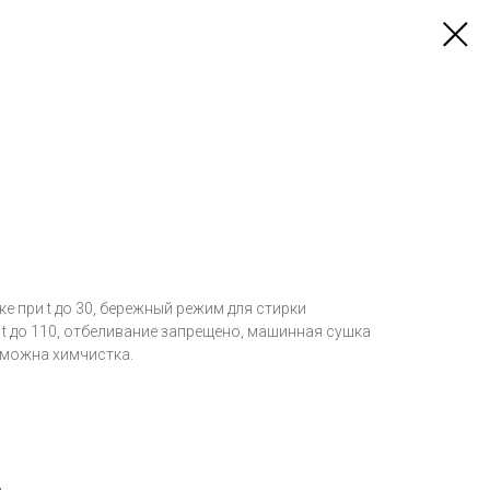
е при t до 30, бережный режим для стирки
 t до 110, отбеливание запрещено, машинная сушка
зможна химчистка.