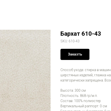
Бархат 610-43
SKU:
610-43
Заказть
Способ ухода: стирка в машинк
шерстяных изделий, глажка на
категорически запрещена. Во
Высота: 300 см
Плотность: 868 гр/м.п.
Состав: 100% полиэстер
Вертикальный раппорт: 0 см