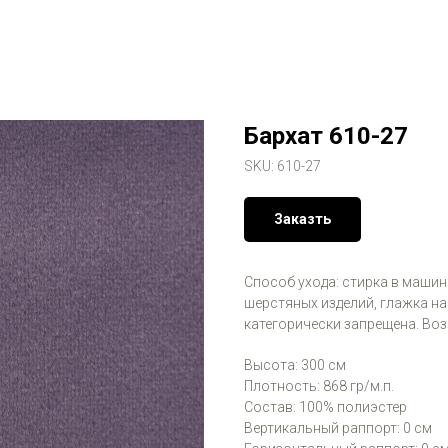
Бархат 610-27
SKU:
610-27
Заказть
Способ ухода: стирка в машинк
шерстяных изделий, глажка на
категорически запрещена. Во
Высота: 300 см
Плотность: 868 гр/м.п.
Состав: 100% полиэстер
Вертикальный раппорт: 0 см