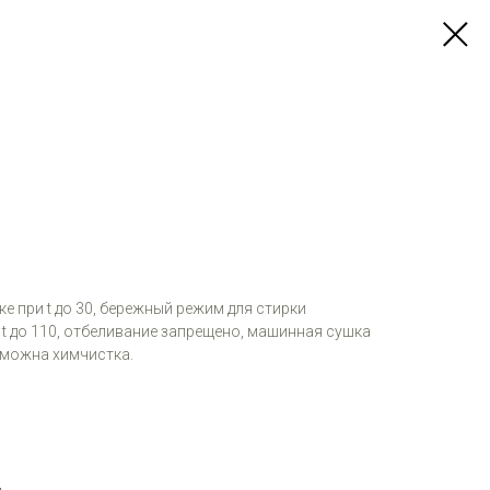
е при t до 30, бережный режим для стирки
 t до 110, отбеливание запрещено, машинная сушка
зможна химчистка.