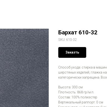
Бархат 610-32
SKU:
610-32
Заказть
Способ ухода: стирка в машинк
шерстяных изделий, глажка на
категорически запрещена. Во
Высота: 300 см
Плотность: 868 гр/м.п.
Состав: 100% полиэстер
Вертикальный раппорт: 0 см