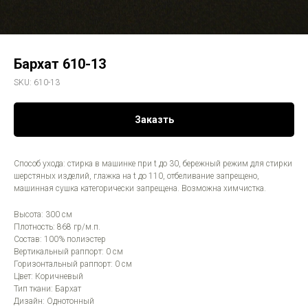
Бархат 610-13
SKU:
610-13
Заказть
Способ ухода: стирка в машинке при t до 30, бережный режим для стирки
шерстяных изделий, глажка на t до 110, отбеливание запрещено,
машинная сушка категорически запрещена. Возможна химчистка.
Высота: 300 см
Плотность: 868 гр/м.п.
Состав: 100% полиэстер
Вертикальный раппорт: 0 см
Горизонтальный раппорт: 0 см
Цвет: Коричневый
Тип ткани: Бархат
Дизайн: Однотонный