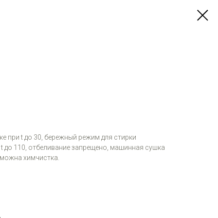
е при t до 30, бережный режим для стирки
 t до 110, отбеливание запрещено, машинная сушка
зможна химчистка.