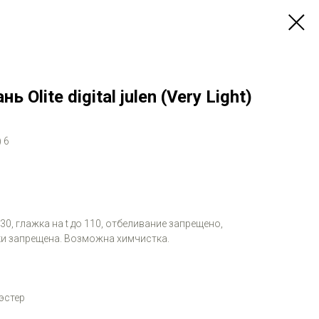
 Olite digital julen (Very Light)
) 6
 30, глажка на t до 110, отбеливание запрещено,
и запрещена. Возможна химчистка.
эстер