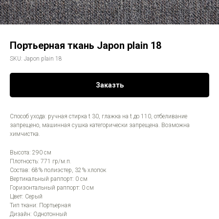
Портьерная ткань Japon plain 18
SKU:
Japon plain 18
Заказть
Способ ухода: ручная стирка t 30, глажка на t до 110, отбеливание
запрещено, машинная сушка категорически запрещена. Возможна
химчистка.
Высота: 290 см
Плотность: 771 гр/м.п.
Состав: 68% полиэстер, 32% хлопок
Вертикальный раппорт: 0 см
Горизонтальный раппорт: 0 см
Цвет: Серый
Тип ткани: Портьерная
Дизайн: Однотонный