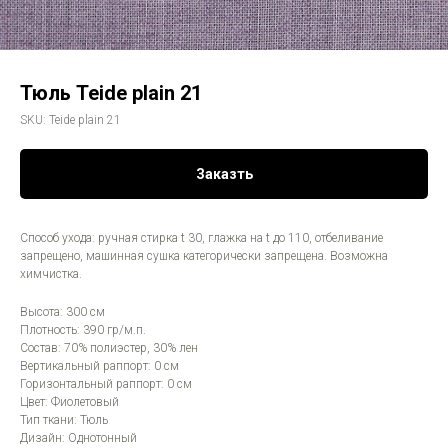
Тюль Teide plain 21
SKU:
Teide plain 21
Заказть
Способ ухода: ручная стирка t 30, глажка на t до 110, отбеливание
запрещено, машинная сушка категорически запрещена. Возможна
химчистка.
Высота: 300 см
Плотность: 390 гр/м.п.
Состав: 70% полиэстер, 30% лен
Вертикальный раппорт: 0 см
Горизонтальный раппорт: 0 см
Цвет: Фиолетовый
Тип ткани: Тюль
Дизайн: Однотонный