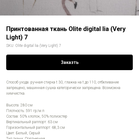
Принтованная ткань Olite digital lia (Very
Light) 7
SKU:
Olite digital lia (Very Light) 7
Заказть
Способ ухода: ручная стирка t 30, глажка на t до 110, отбеливание
запрещено, машинная сушка категорически запрещена. Возможна
химчистка.
Высота: 280 см
Плотность: 591 гр/м.п
Состав: 50% хлопок, 50% полиэстер
Вертикальный раппорт: 63 см
Горизонтальный раппорт: 68,3 см
Цвет: Белый, Серый
Тип ткани: Портьерная