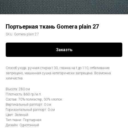
Портьерная ткань Gomera plain 27
SKU:
Gomera plain 27
Заказть
Способ ухода: ручная стирка t 30, глажка на t до 110, отбеливание
запрещено, машинная сушка категорически запрещена. Возможна
химчистка.
Высота: 280 см
Плотность: 860 гр/м.п.
Состав: 70% полиэстер, 30% хлопок
Вертикальный раппорт: 0 см
Горизонтальный раппорт: 0 см
Цвет: Зеленый
Тип ткани: Портьерная
Дизайн: Однотонный