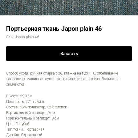
Портьерная ткань Japon plain 46
SKU:
Japon plain 46
Заказть
Способ ухода: ручная стирка t 30, глажка на t до 110, отбеливание
запрещено, машинная сушка категорически запрещена. Возможна
химчистка.
Высота: 290 см
Плотность: 771 гр/м.п.
Состав: 68% полиэстер, 32% хлопок
Вертикальный раппорт: 0 см
Горизонтальный раппорт: 0 см
Цвет: Голубой
Тип ткани: Портьерная
Дизайн: Однотонный