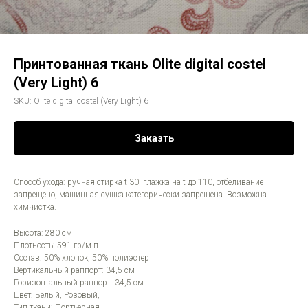
Принтованная ткань Olite digital costel
(Very Light) 6
SKU:
Olite digital costel (Very Light) 6
Заказть
Способ ухода: ручная стирка t 30, глажка на t до 110, отбеливание
запрещено, машинная сушка категорически запрещена. Возможна
химчистка.
Высота: 280 см
Плотность: 591 гр/м.п
Состав: 50% хлопок, 50% полиэстер
Вертикальный раппорт: 34,5 см
Горизонтальный раппорт: 34,5 см
Цвет: Белый, Розовый,
Тип ткани: Портьерная