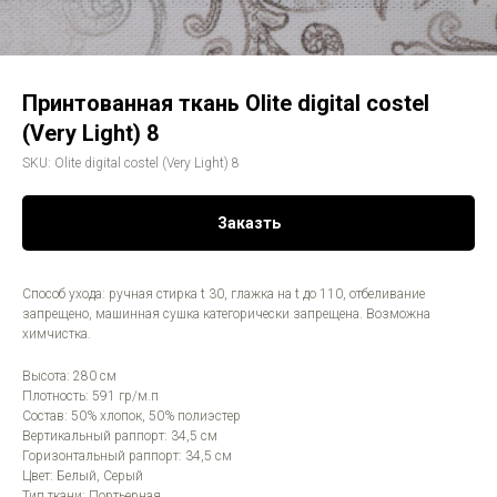
Принтованная ткань Olite digital costel
(Very Light) 8
SKU:
Olite digital costel (Very Light) 8
Заказть
Способ ухода: ручная стирка t 30, глажка на t до 110, отбеливание
запрещено, машинная сушка категорически запрещена. Возможна
химчистка.
Высота: 280 см
Плотность: 591 гр/м.п
Состав: 50% хлопок, 50% полиэстер
Вертикальный раппорт: 34,5 см
Горизонтальный раппорт: 34,5 см
Цвет: Белый, Серый
Тип ткани: Портьерная