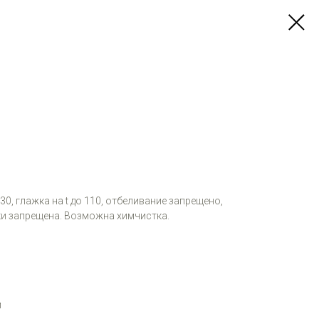
 30, глажка на t до 110, отбеливание запрещено,
и запрещена. Возможна химчистка.
м