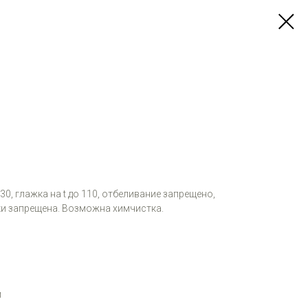
 30, глажка на t до 110, отбеливание запрещено,
и запрещена. Возможна химчистка.
м