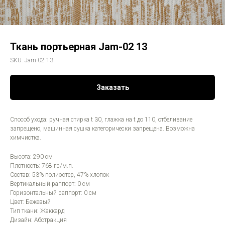
Ткань портьерная Jam-02 13
SKU:
Jam-02 13
Заказать
Способ ухода: ручная стирка t 30, глажка на t до 110, отбеливание
запрещено, машинная сушка категорически запрещена. Возможна
химчистка.
Высота: 290 см
Плотность: 768 гр/м.п.
Состав: 53% полиэстер, 47% хлопок
Вертикальный раппорт: 0 см
Горизонтальный раппорт: 0 см
Цвет: Бежевый
Тип ткани: Жаккард
Дизайн: Абстракция