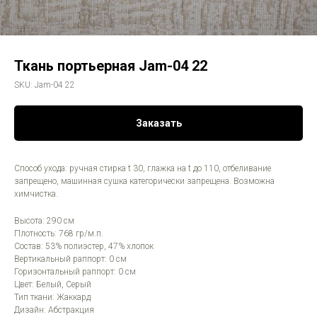
Ткань портьерная Jam-04 22
SKU:
Jam-04 22
Заказать
Способ ухода: ручная стирка t 30, глажка на t до 110, отбеливание
запрещено, машинная сушка категорически запрещена. Возможна
химчистка.
Высота: 290 см
Плотность: 768 гр/м.п.
Состав: 53% полиэстер, 47% хлопок
Вертикальный раппорт: 0 см
Горизонтальный раппорт: 0 см
Цвет: Белый, Серый
Тип ткани: Жаккард
Дизайн: Абстракция