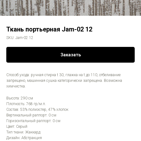
Ткань портьерная Jam-02 12
SKU:
Jam-02 12
Заказать
Способ ухода: ручная стирка t 30, глажка на t до 110, отбеливание
запрещено, машинная сушка категорически запрещена. Возможна
химчистка.
Высота: 290 см
Плотность: 768 гр/м.п.
Состав: 53% полиэстер, 47% хлопок
Вертикальный раппорт: 0 см
Горизонтальный раппорт: 0 см
Цвет: Серый
Тип ткани: Жаккард
Дизайн: Абстракция