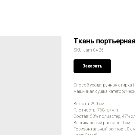
Ткань портьерная
SKU:
Jam-04 26
Заказать
Способ ухода: ручная стирка t
машинная сушка категорическ
Высота: 290 см
Плотность: 768 гр/м.п.
Состав: 53% полиэстер, 47% х
Вертикальный раппорт: 0 см
Горизонтальный раппорт: 0 с