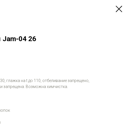
 Jam-04 26
 30, глажка на t до 110, отбеливание запрещено,
и запрещена. Возможна химчистка.
лопок
м