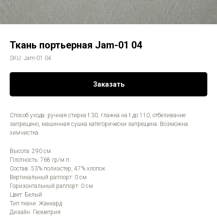
Ткань портьерная Jam-01 04
SKU:
Jam-01 04
Заказать
Способ ухода: ручная стирка t 30, глажка на t до 110, отбеливание
запрещено, машинная сушка категорически запрещена. Возможна
химчистка.
Высота: 290 см
Плотность: 768 гр/м.п.
Состав: 53% полиэстер, 47% хлопок
Вертикальный раппорт: 0 см
Горизонтальный раппорт: 0 см
Цвет: Белый
Тип ткани: Жаккард
Дизайн: Геометрия