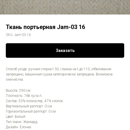
Ткань портьерная Jam-03 16
SKU:
Jam-03 16
Заказать
Способ ухода: ручная стирка t 30, глажка на t до 110, отбеливание
запрещено, машинная сушка категорически запрещена. Возможна
химчистка.
Высота: 290 см
Плотность: 768 гр/м.п.
Состав: 53% полиэстер, 47% хлопок
Вертикальный раппорт: 0 см
Горизонтальный раппорт: 0 см
Цвет: Белый
Тип ткани: Жаккард
Дизайн: Елочка