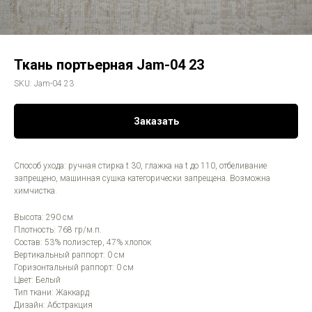
Ткань портьерная Jam-04 23
SKU:
Jam-04 23
Заказать
Способ ухода: ручная стирка t 30, глажка на t до 110, отбеливание
запрещено, машинная сушка категорически запрещена. Возможна
химчистка.
Высота: 290 см
Плотность: 768 гр/м.п.
Состав: 53% полиэстер, 47% хлопок
Вертикальный раппорт: 0 см
Горизонтальный раппорт: 0 см
Цвет: Белый
Тип ткани: Жаккард
Дизайн: Абстракция