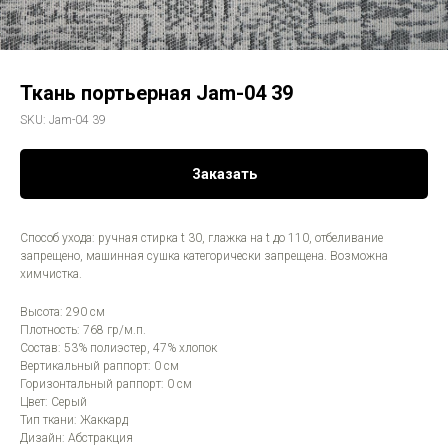
Ткань портьерная Jam-04 39
SKU:
Jam-04 39
Заказать
Способ ухода: ручная стирка t 30, глажка на t до 110, отбеливание
запрещено, машинная сушка категорически запрещена. Возможна
химчистка.
Высота: 290 см
Плотность: 768 гр/м.п.
Состав: 53% полиэстер, 47% хлопок
Вертикальный раппорт: 0 см
Горизонтальный раппорт: 0 см
Цвет: Серый
Тип ткани: Жаккард
Дизайн: Абстракция