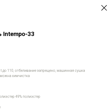
 Intempo-33
и t до 110, отбеливание запрещено, машинная сушка
зможна химчистка
олиэстер 49% полиэстер
м