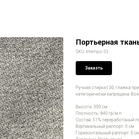
Портьерная ткань
SKU:
Intempo-33
Заказть
Ручная стирка t 30, глажка пр
категорически запрещена. Во
Высота: 300 см
Плотность: 840 гр/м.п.
Состав: 51% переработаный п
Вертикальный раппорт: 0 см
Горизонтальный раппорт: 0 с