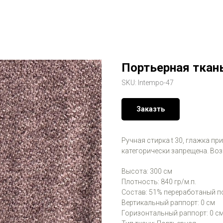
Портьерная ткань
SKU:
Intempo-47
Заказть
Ручная стирка t 30, глажка пр
категорически запрещена. Во
Высота: 300 см
Плотность: 840 гр/м.п.
Состав: 51% переработаный п
Вертикальный раппорт: 0 см
Горизонтальный раппорт: 0 с