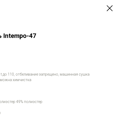
 Intempo-47
и t до 110, отбеливание запрещено, машинная сушка
зможна химчистка
олиэстер 49% полиэстер
м