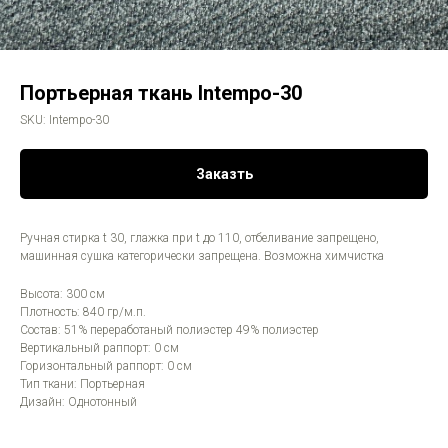
Портьерная ткань Intempo-30
SKU:
Intempo-30
Заказть
Ручная стирка t 30, глажка при t до 110, отбеливание запрещено,
машинная сушка категорически запрещена. Возможна химчистка
Высота: 300 см
Плотность: 840 гр/м.п.
Состав: 51% переработаный полиэстер 49% полиэстер
Вертикальный раппорт: 0 см
Горизонтальный раппорт: 0 см
Тип ткани: Портьерная
Дизайн: Однотонный