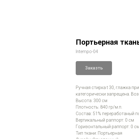
Портьерная ткань
Intempo-04
Заказть
Ручная стирка t 30, глажка пр
категорически запрещена. Во
Высота: 300 см
Плотность: 840 гр/м.п.
Состав: 51% переработаный п
Вертикальный раппорт: 0 см
Горизонтальный раппорт: 0 с
Тип ткани: Портьерная