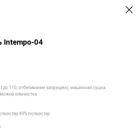
 Intempo-04
и t до 110, отбеливание запрещено, машинная сушка
зможна химчистка
олиэстер 49% полиэстер
м