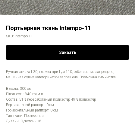
Портьерная ткань Intempo-11
SKU:
Intempo-11
Заказть
Ручная стирка t 30, глажка при t до 110, отбеливание запрещено,
машинная сушка категорически запрещена. Возможна химчистка
Высота: 300 см
Плотность: 840 гр/м.п.
Состав: 51% переработаный полиэстер 49% полиэстер
Вертикальный раппорт: 0 см
Горизонтальный раппорт: 0 см
Тип ткани: Портьерная
Дизайн: Однотонный