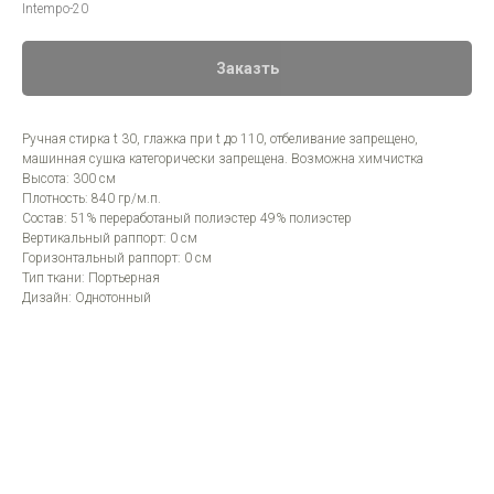
Intempo-20
Заказть
Ручная стирка t 30, глажка при t до 110, отбеливание запрещено,
машинная сушка категорически запрещена. Возможна химчистка
Высота: 300 см
Плотность: 840 гр/м.п.
Состав: 51% переработаный полиэстер 49% полиэстер
Вертикальный раппорт: 0 см
Горизонтальный раппорт: 0 см
Тип ткани: Портьерная
Дизайн: Однотонный