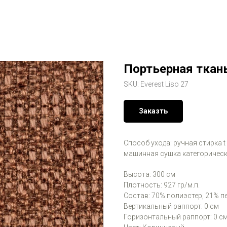
Портьерная ткань
SKU:
Everest Liso 27
Заказть
Способ ухода: ручная стирка t
машинная сушка категорическ
Высота: 300 см
Плотность: 927 гр/м.п.
Состав: 70% полиэстер, 21% 
Вертикальный раппорт: 0 см
Горизонтальный раппорт: 0 с