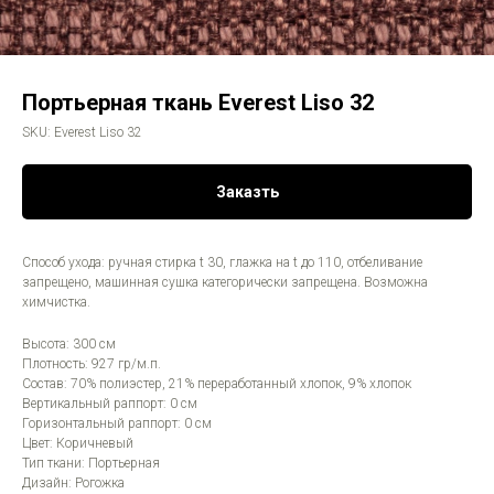
Портьерная ткань Everest Liso 32
SKU:
Everest Liso 32
Заказть
Способ ухода: ручная стирка t 30, глажка на t до 110, отбеливание
запрещено, машинная сушка категорически запрещена. Возможна
химчистка.
Высота: 300 см
Плотность: 927 гр/м.п.
Состав: 70% полиэстер, 21% переработанный хлопок, 9% хлопок
Вертикальный раппорт: 0 см
Горизонтальный раппорт: 0 см
Цвет: Коричневый
Тип ткани: Портьерная
Дизайн: Рогожка