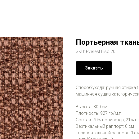
Портьерная ткань
SKU:
Everest Liso 20
Заказть
Способ ухода: ручная стирка t
машинная сушка категорическ
Высота: 300 см
Плотность: 927 гр/м.п.
Состав: 70% полиэстер, 21% 
Вертикальный раппорт: 0 см
Горизонтальный раппорт: 0 с