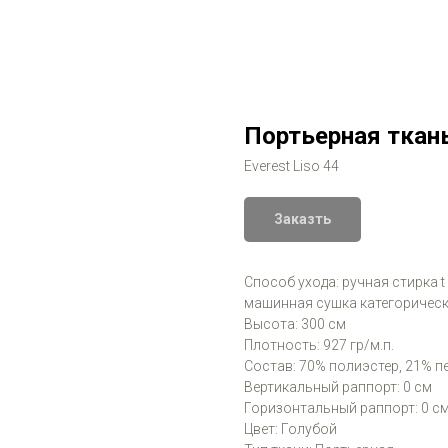
Портьерная ткань
Everest Liso 44
Заказть
Способ ухода: ручная стирка t
машинная сушка категорическ
Высота: 300 см
Плотность: 927 гр/м.п.
Состав: 70% полиэстер, 21% 
Вертикальный раппорт: 0 см
Горизонтальный раппорт: 0 с
Цвет: Голубой