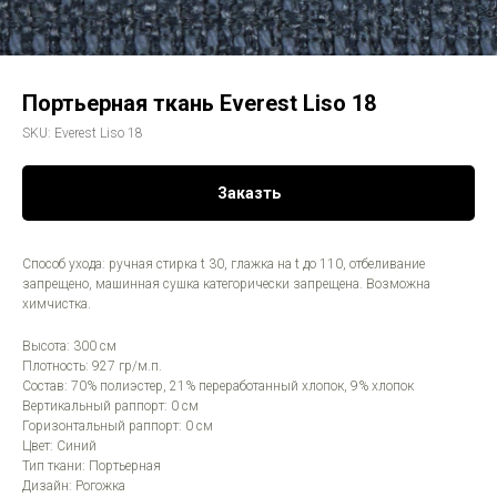
Портьерная ткань Everest Liso 18
SKU:
Everest Liso 18
Заказть
Способ ухода: ручная стирка t 30, глажка на t до 110, отбеливание
запрещено, машинная сушка категорически запрещена. Возможна
химчистка.
Высота: 300 см
Плотность: 927 гр/м.п.
Состав: 70% полиэстер, 21% переработанный хлопок, 9% хлопок
Вертикальный раппорт: 0 см
Горизонтальный раппорт: 0 см
Цвет: Синий
Тип ткани: Портьерная
Дизайн: Рогожка