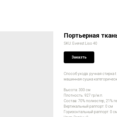
Портьерная ткань
SKU:
Everest Liso 40
Заказть
Способ ухода: ручная стирка t
машинная сушка категорическ
Высота: 300 см
Плотность: 927 гр/м.п.
Состав: 70% полиэстер, 21% 
Вертикальный раппорт: 0 см
Горизонтальный раппорт: 0 с