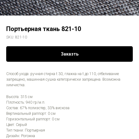
Портьерная ткань 821-10
SKU:
821-10
Заказть
Способ ухода: ручная стирка t 30, глажка на t до 110, отбеливание
запрещено, машинная сушка категорически запрещена. Возможна
химчистка.
Высота: 315 см
Плотность: 940 гр/м.п.
Состав: 67% полиэстер, 33% вискоза
Вертикальный раппорт: 0 см
Горизонтальный раппорт: 0 см
Цвет: Серый
Тип ткани: Портьерная
Дизайн: Рогожка