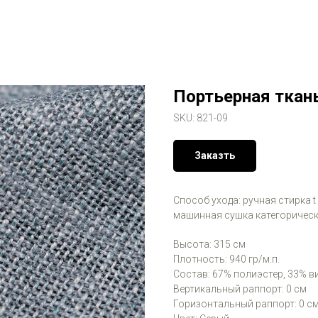
Портьерная ткан
SKU:
821-09
Заказть
Способ ухода: ручная стирка t
машинная сушка категорическ
Высота: 315 см
Плотность: 940 гр/м.п.
Состав: 67% полиэстер, 33% в
Вертикальный раппорт: 0 см
Горизонтальный раппорт: 0 с