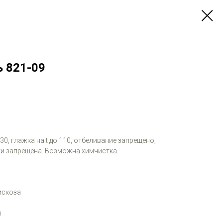
ь 821-09
 30, глажка на t до 110, отбеливание запрещено,
и запрещена. Возможна химчистка.
искоза
м