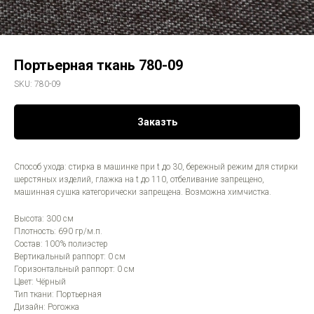
Портьерная ткань 780-09
SKU:
780-09
Заказть
Способ ухода: стирка в машинке при t до 30, бережный режим для стирки
шерстяных изделий, глажка на t до 110, отбеливание запрещено,
машинная сушка категорически запрещена. Возможна химчистка.
Высота: 300 см
Плотность: 690 гр/м.п.
Состав: 100% полиэстер
Вертикальный раппорт: 0 см
Горизонтальный раппорт: 0 см
Цвет: Чёрный
Тип ткани: Портьерная
Дизайн: Рогожка