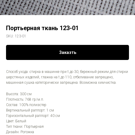
Портьерная ткань 123-01
SKU:
123-01
Заказть
Способ ухода: стирка в машинке при t до 30, бережный режим для стирки
шерстяных изделий, глажка на t до 110, отбеливание запрещено,
машинная сушка категорически запрещена. Возможна химчистка.
Высота: 300 см
Плотность: 768 гр/м.п.
Состав: 100% полиэстер
Вертикальный раппорт: 1 см
Горизонтальный раппорт: 40 см
Цвет: Белый
Тип ткани: Портьерная
Дизайн: Рогожка