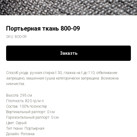
Портьерная ткань 800-09
SKU:
800-09
Заказть
Способ ухода: ручная стирка t 30, глажка на t до 110, отбеливание
запрещено, машинная сушка категорически запрещена. Возможна
химчистка.
Высота: 295 см
Плотность: 820 гр/м.п.
Состав: 100% полиэстер
Вертикальный раппорт: 0 см
Горизонтальный раппорт: 0 см
Цвет: Серый
Тип ткани: Портьерная
Дизайн: Рогожка