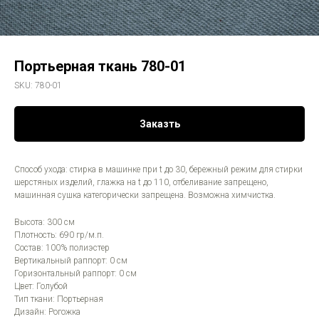
Портьерная ткань 780-01
SKU:
780-01
Заказть
Способ ухода: стирка в машинке при t до 30, бережный режим для стирки
шерстяных изделий, глажка на t до 110, отбеливание запрещено,
машинная сушка категорически запрещена. Возможна химчистка.
Высота: 300 см
Плотность: 690 гр/м.п.
Состав: 100% полиэстер
Вертикальный раппорт: 0 см
Горизонтальный раппорт: 0 см
Цвет: Голубой
Тип ткани: Портьерная
Дизайн: Рогожка