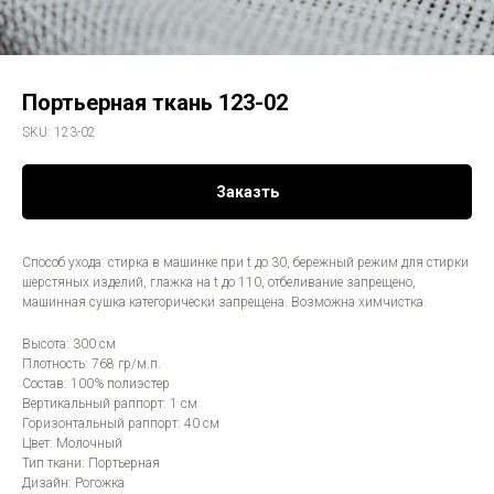
Портьерная ткань 123-02
SKU:
123-02
Заказть
Способ ухода: стирка в машинке при t до 30, бережный режим для стирки
шерстяных изделий, глажка на t до 110, отбеливание запрещено,
машинная сушка категорически запрещена. Возможна химчистка.
Высота: 300 см
Плотность: 768 гр/м.п.
Состав: 100% полиэстер
Вертикальный раппорт: 1 см
Горизонтальный раппорт: 40 см
Цвет: Молочный
Тип ткани: Портьерная
Дизайн: Рогожка